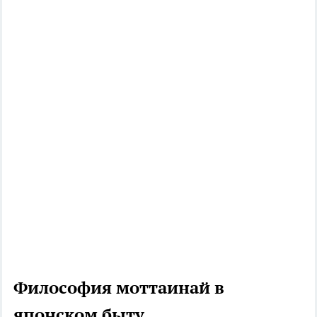
Философия моттаинай в
японском быту