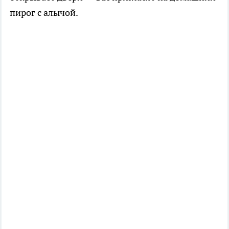
пирог с алычой.