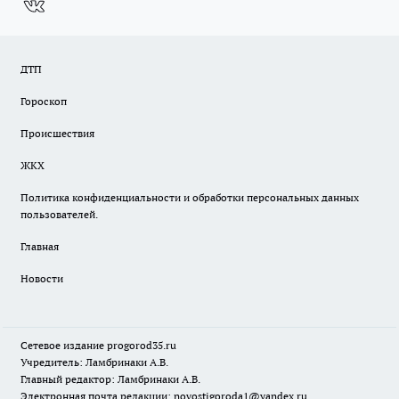
ДТП
Гороскоп
Происшествия
ЖКХ
Политика конфиденциальности и обработки персональных данных
пользователей.
Главная
Новости
Сетевое издание
progorod35.r
u
Учредитель: Ламбринаки А.В.
Главный редактор: Ламбринаки А.В.
Электронная почта редакции:
novostigoroda1@yandex.ru