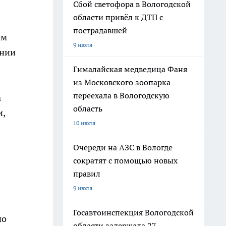
Сбой светофора в Вологодской
области привёл к ДТП с
пострадавшей
ем
9 июля
ении
Гималайская медведица Фаня
из Московского зоопарка
переехала в Вологодскую
а
область
и,
10 июля
Очереди на АЗС в Вологде
сократят с помощью новых
правил
9 июля
Госавтоинспекция Вологодской
по
области задержала 27