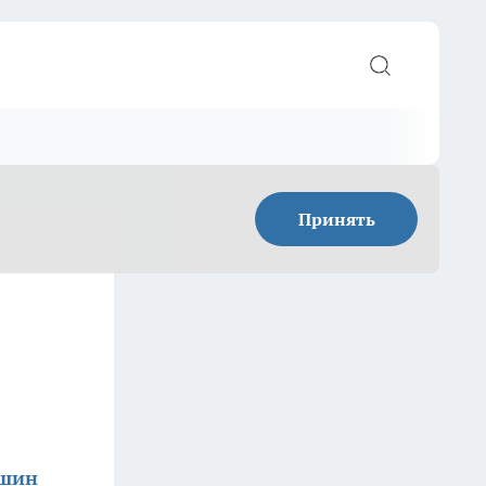
Принять
ишин