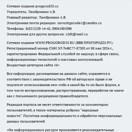
Сетевое издание
progorod35.r
u
Учредитель: Ламбринаки А.В.
Главный редактор: Ламбринаки А.В.
Электронная почта редакции:
novostigoroda1@yandex.ru
Телефоны: 8(8212)39-14-42, 89041001090
Электронная для других вопросов: x2dt@mail.ru
Сетевое издание WWW.PROGOROD35.RU (ВВВ.ПРОГОРОД35.РУ).
Регистрационный номер СМИ ЭЛ №ФС77-87303 от 08 мая 2024 г.,
зарегистрировано Федеральной службой по надзору в сфере связи,
информационных технологий и массовых коммуникаций.
Возрастная категория сайта 16+.
Вся информация, размещенная на данном сайте, охраняется в
соответствии с законодательством РФ об авторском праве и не
подлежит использованию кем-либо в какой бы то ни было форме, в
том числе воспроизведению, распространению, переработке не иначе
как с письменного разрешения правообладателя.
Редакция портала не несет ответственности за комментарии
пользователей, а также материалы рубрики "народные
новости".
Политика конфиденциальности и обработки персональных
данных пользователей
.
«На информационном ресурсе применяются рекомендательные