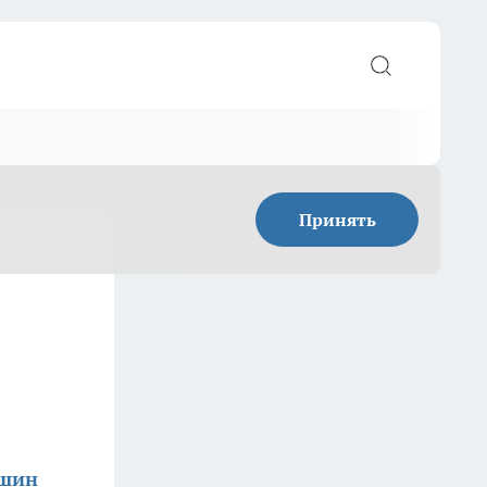
Принять
ишин