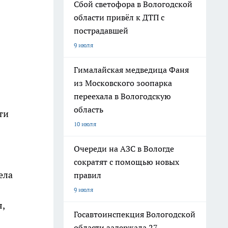
Сбой светофора в Вологодской
области привёл к ДТП с
пострадавшей
9 июля
Гималайская медведица Фаня
из Московского зоопарка
переехала в Вологодскую
область
ти
10 июля
Очереди на АЗС в Вологде
сократят с помощью новых
ела
правил
9 июля
,
Госавтоинспекция Вологодской
области задержала 27