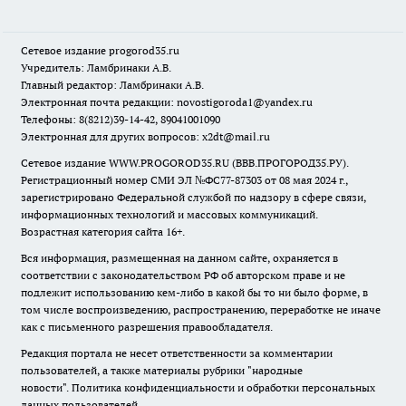
Сетевое издание
progorod35.r
u
Учредитель: Ламбринаки А.В.
Главный редактор: Ламбринаки А.В.
Электронная почта редакции:
novostigoroda1@yandex.ru
Телефоны: 8(8212)39-14-42, 89041001090
Электронная для других вопросов: x2dt@mail.ru
Сетевое издание WWW.PROGOROD35.RU (ВВВ.ПРОГОРОД35.РУ).
Регистрационный номер СМИ ЭЛ №ФС77-87303 от 08 мая 2024 г.,
зарегистрировано Федеральной службой по надзору в сфере связи,
информационных технологий и массовых коммуникаций.
Возрастная категория сайта 16+.
Вся информация, размещенная на данном сайте, охраняется в
соответствии с законодательством РФ об авторском праве и не
подлежит использованию кем-либо в какой бы то ни было форме, в
том числе воспроизведению, распространению, переработке не иначе
как с письменного разрешения правообладателя.
Редакция портала не несет ответственности за комментарии
пользователей, а также материалы рубрики "народные
новости".
Политика конфиденциальности и обработки персональных
данных пользователей
.