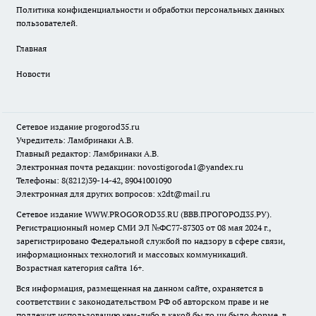
Политика конфиденциальности и обработки персональных данных
пользователей.
Главная
Новости
Сетевое издание
progorod35.r
u
Учредитель: Ламбринаки А.В.
Главный редактор: Ламбринаки А.В.
Электронная почта редакции:
novostigoroda1@yandex.ru
Телефоны: 8(8212)39-14-42, 89041001090
Электронная для других вопросов: x2dt@mail.ru
Сетевое издание WWW.PROGOROD35.RU (ВВВ.ПРОГОРОД35.РУ).
Регистрационный номер СМИ ЭЛ №ФС77-87303 от 08 мая 2024 г.,
зарегистрировано Федеральной службой по надзору в сфере связи,
информационных технологий и массовых коммуникаций.
Возрастная категория сайта 16+.
Вся информация, размещенная на данном сайте, охраняется в
соответствии с законодательством РФ об авторском праве и не
подлежит использованию кем-либо в какой бы то ни было форме, в