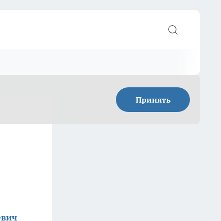
Принять
евич