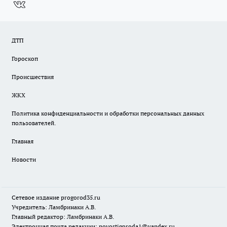
ДТП
Гороскоп
Происшествия
ЖКХ
Политика конфиденциальности и обработки персональных данных
пользователей.
Главная
Новости
Сетевое издание
progorod35.r
u
Учредитель: Ламбринаки А.В.
Главный редактор: Ламбринаки А.В.
Электронная почта редакции:
novostigoroda1@yandex.ru