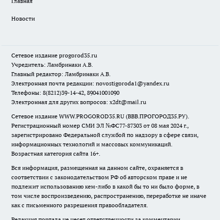
Главная
Новости
Сетевое издание
progorod35.r
u
Учредитель: Ламбринаки А.В.
Главный редактор: Ламбринаки А.В.
Электронная почта редакции:
novostigoroda1@yandex.ru
Телефоны: 8(8212)39-14-42, 89041001090
Электронная для других вопросов: x2dt@mail.ru
Сетевое издание WWW.PROGOROD35.RU (ВВВ.ПРОГОРОД35.РУ).
Регистрационный номер СМИ ЭЛ №ФС77-87303 от 08 мая 2024 г.,
зарегистрировано Федеральной службой по надзору в сфере связи,
информационных технологий и массовых коммуникаций.
Возрастная категория сайта 16+.
Вся информация, размещенная на данном сайте, охраняется в
соответствии с законодательством РФ об авторском праве и не
подлежит использованию кем-либо в какой бы то ни было форме, в
том числе воспроизведению, распространению, переработке не иначе
как с письменного разрешения правообладателя.
Редакция портала не несет ответственности за комментарии