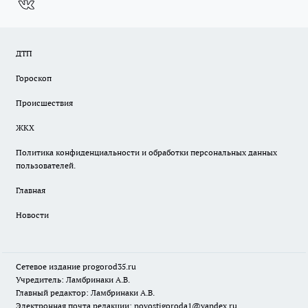
ДТП
Гороскоп
Происшествия
ЖКХ
Политика конфиденциальности и обработки персональных данных
пользователей.
Главная
Новости
Сетевое издание
progorod35.r
u
Учредитель: Ламбринаки А.В.
Главный редактор: Ламбринаки А.В.
Электронная почта редакции:
novostigoroda1@yandex.ru