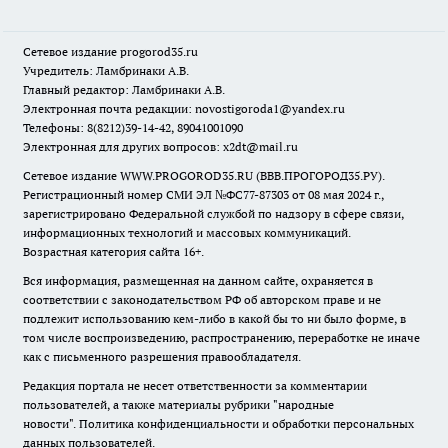
Сетевое издание
progorod35.r
u
Учредитель: Ламбринаки А.В.
Главный редактор: Ламбринаки А.В.
Электронная почта редакции:
novostigoroda1@yandex.ru
Телефоны: 8(8212)39-14-42, 89041001090
Электронная для других вопросов: x2dt@mail.ru
Сетевое издание WWW.PROGOROD35.RU (ВВВ.ПРОГОРОД35.РУ).
Регистрационный номер СМИ ЭЛ №ФС77-87303 от 08 мая 2024 г.,
зарегистрировано Федеральной службой по надзору в сфере связи,
информационных технологий и массовых коммуникаций.
Возрастная категория сайта 16+.
Вся информация, размещенная на данном сайте, охраняется в
соответствии с законодательством РФ об авторском праве и не
подлежит использованию кем-либо в какой бы то ни было форме, в
том числе воспроизведению, распространению, переработке не иначе
как с письменного разрешения правообладателя.
Редакция портала не несет ответственности за комментарии
пользователей, а также материалы рубрики "народные
новости".
Политика конфиденциальности и обработки персональных
данных пользователей
.