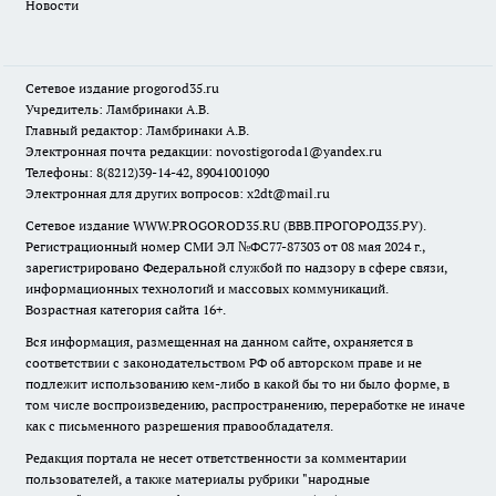
Новости
Сетевое издание
progorod35.r
u
Учредитель: Ламбринаки А.В.
Главный редактор: Ламбринаки А.В.
Электронная почта редакции:
novostigoroda1@yandex.ru
Телефоны: 8(8212)39-14-42, 89041001090
Электронная для других вопросов: x2dt@mail.ru
Сетевое издание WWW.PROGOROD35.RU (ВВВ.ПРОГОРОД35.РУ).
Регистрационный номер СМИ ЭЛ №ФС77-87303 от 08 мая 2024 г.,
зарегистрировано Федеральной службой по надзору в сфере связи,
информационных технологий и массовых коммуникаций.
Возрастная категория сайта 16+.
Вся информация, размещенная на данном сайте, охраняется в
соответствии с законодательством РФ об авторском праве и не
подлежит использованию кем-либо в какой бы то ни было форме, в
том числе воспроизведению, распространению, переработке не иначе
как с письменного разрешения правообладателя.
Редакция портала не несет ответственности за комментарии
пользователей, а также материалы рубрики "народные