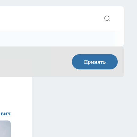
Принять
евич