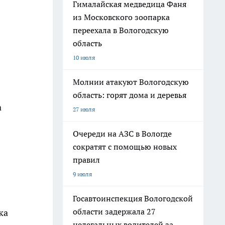
Гималайская медведица Фаня
из Московского зоопарка
переехала в Вологодскую
область
10 июля
Молнии атакуют Вологодскую
область: горят дома и деревья
а
27 июля
Очереди на АЗС в Вологде
сократят с помощью новых
правил
9 июля
Госавтоинспекция Вологодской
области задержала 27
ка
нелегальных водителей за