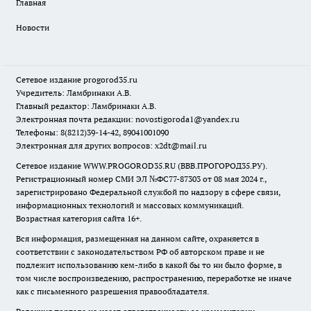
Главная
Новости
Сетевое издание
progorod35.r
u
Учредитель: Ламбринаки А.В.
Главный редактор: Ламбринаки А.В.
Электронная почта редакции:
novostigoroda1@yandex.ru
Телефоны: 8(8212)39-14-42, 89041001090
Электронная для других вопросов: x2dt@mail.ru
Сетевое издание WWW.PROGOROD35.RU (ВВВ.ПРОГОРОД35.РУ).
Регистрационный номер СМИ ЭЛ №ФС77-87303 от 08 мая 2024 г.,
зарегистрировано Федеральной службой по надзору в сфере связи,
информационных технологий и массовых коммуникаций.
Возрастная категория сайта 16+.
Вся информация, размещенная на данном сайте, охраняется в
соответствии с законодательством РФ об авторском праве и не
подлежит использованию кем-либо в какой бы то ни было форме, в
том числе воспроизведению, распространению, переработке не иначе
как с письменного разрешения правообладателя.