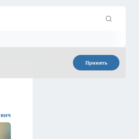
Принять
евич