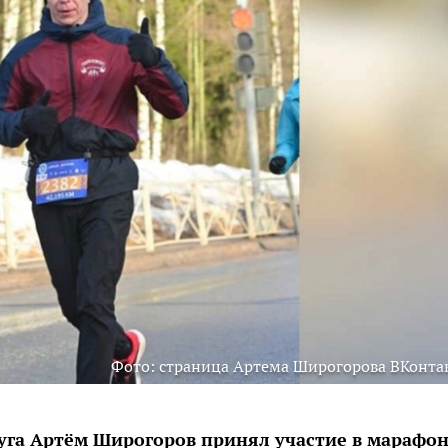
Фото: страница Артема Широгорова ВКонта
уга Артём Широгоров принял участие в марафо