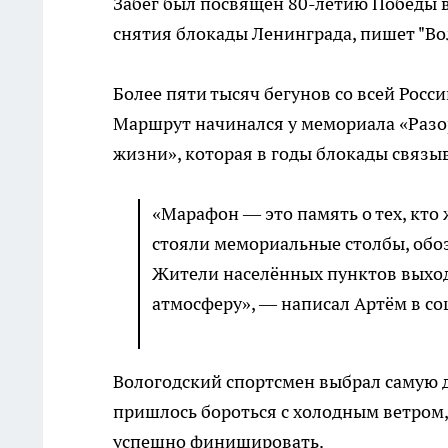
Забег был посвящён 80-летию Победы 
снятия блокады Ленинграда, пишет "Во
Более пяти тысяч бегунов со всей Росси
Маршрут начинался у мемориала «Разо
жизни», которая в годы блокады связ
«Марафон — это память о тех, кто 
стояли мемориальные столбы, об
Жители населённых пунктов выход
атмосферу», — написал Артём в со
Вологодский спортсмен выбрал самую 
пришлось бороться с холодным ветром,
успешно финишировать.