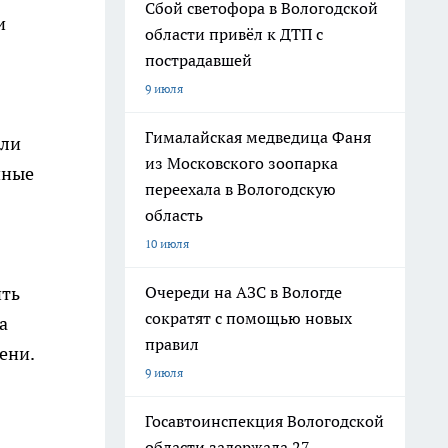
Сбой светофора в Вологодской
и
области привёл к ДТП с
пострадавшей
9 июля
Гималайская медведица Фаня
или
из Московского зоопарка
нные
переехала в Вологодскую
область
10 июля
Очереди на АЗС в Вологде
ить
сократят с помощью новых
а
правил
ени.
9 июля
Госавтоинспекция Вологодской
области задержала 27