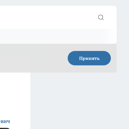
Принять
евич