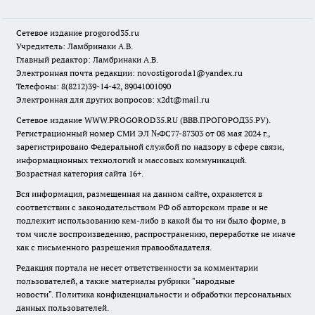
Сетевое издание
progorod35.r
u
Учредитель: Ламбринаки А.В.
Главный редактор: Ламбринаки А.В.
Электронная почта редакции:
novostigoroda1@yandex.ru
Телефоны: 8(8212)39-14-42, 89041001090
Электронная для других вопросов: x2dt@mail.ru
Сетевое издание WWW.PROGOROD35.RU (ВВВ.ПРОГОРОД35.РУ).
Регистрационный номер СМИ ЭЛ №ФС77-87303 от 08 мая 2024 г.,
зарегистрировано Федеральной службой по надзору в сфере связи,
информационных технологий и массовых коммуникаций.
Возрастная категория сайта 16+.
Вся информация, размещенная на данном сайте, охраняется в
соответствии с законодательством РФ об авторском праве и не
подлежит использованию кем-либо в какой бы то ни было форме, в
том числе воспроизведению, распространению, переработке не иначе
как с письменного разрешения правообладателя.
Редакция портала не несет ответственности за комментарии
пользователей, а также материалы рубрики "народные
новости".
Политика конфиденциальности и обработки персональных
данных пользователей
.