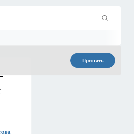
Принять
-
я
това