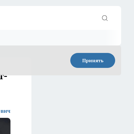
Принять
т-
евич