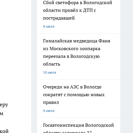
Сбой светофора в Вологодской
области привёл к ДТП с
пострадавшей
9 июля
Гималайская медведица Фаня
из Московского зоопарка
переехала в Вологодскую
область
10 июля
Очереди на АЗС в Вологде
сократят с помощью новых
правил
еру
9 июля
ам
Госавтоинспекция Вологодской
ской
области задержала 27