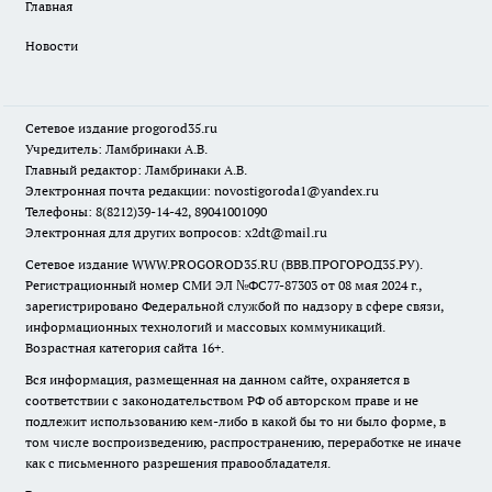
Главная
Новости
Сетевое издание
progorod35.r
u
Учредитель: Ламбринаки А.В.
Главный редактор: Ламбринаки А.В.
Электронная почта редакции:
novostigoroda1@yandex.ru
Телефоны: 8(8212)39-14-42, 89041001090
Электронная для других вопросов: x2dt@mail.ru
Сетевое издание WWW.PROGOROD35.RU (ВВВ.ПРОГОРОД35.РУ).
Регистрационный номер СМИ ЭЛ №ФС77-87303 от 08 мая 2024 г.,
зарегистрировано Федеральной службой по надзору в сфере связи,
информационных технологий и массовых коммуникаций.
Возрастная категория сайта 16+.
Вся информация, размещенная на данном сайте, охраняется в
соответствии с законодательством РФ об авторском праве и не
подлежит использованию кем-либо в какой бы то ни было форме, в
том числе воспроизведению, распространению, переработке не иначе
как с письменного разрешения правообладателя.