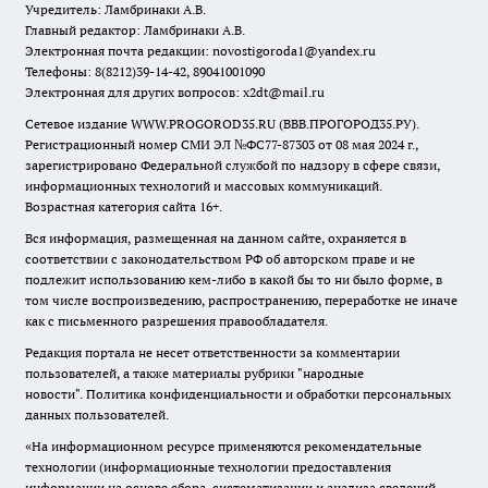
Учредитель: Ламбринаки А.В.
Главный редактор: Ламбринаки А.В.
Электронная почта редакции:
novostigoroda1@yandex.ru
Телефоны: 8(8212)39-14-42, 89041001090
Электронная для других вопросов: x2dt@mail.ru
Сетевое издание WWW.PROGOROD35.RU (ВВВ.ПРОГОРОД35.РУ).
Регистрационный номер СМИ ЭЛ №ФС77-87303 от 08 мая 2024 г.,
зарегистрировано Федеральной службой по надзору в сфере связи,
информационных технологий и массовых коммуникаций.
Возрастная категория сайта 16+.
Вся информация, размещенная на данном сайте, охраняется в
соответствии с законодательством РФ об авторском праве и не
подлежит использованию кем-либо в какой бы то ни было форме, в
том числе воспроизведению, распространению, переработке не иначе
как с письменного разрешения правообладателя.
Редакция портала не несет ответственности за комментарии
пользователей, а также материалы рубрики "народные
новости".
Политика конфиденциальности и обработки персональных
данных пользователей
.
«На информационном ресурсе применяются рекомендательные
технологии (информационные технологии предоставления
информации на основе сбора, систематизации и анализа сведений,