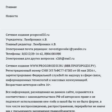
Главная
Новости
Сетевое издание
progorod35.r
u
Учредитель: Ламбринаки А.В.
Главный редактор: Ламбринаки А.В.
Электронная почта редакции:
novostigoroda1@yandex.ru
Телефоны: 8(8212)39-14-42, 89041001090
Электронная для других вопросов: x2dt@mail.ru
Сетевое издание WWW.PROGOROD35.RU (ВВВ.ПРОГОРОД35.РУ).
Регистрационный номер СМИ ЭЛ №ФС77-87303 от 08 мая 2024 г.,
зарегистрировано Федеральной службой по надзору в сфере связи,
информационных технологий и массовых коммуникаций.
Возрастная категория сайта 16+.
Вся информация, размещенная на данном сайте, охраняется в
соответствии с законодательством РФ об авторском праве и не
подлежит использованию кем-либо в какой бы то ни было форме, в
том числе воспроизведению, распространению, переработке не иначе
как с письменного разрешения правообладателя.