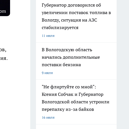
Губернатор договорился об
com
увеличении поставок топлива в
Вологду, ситуация на АЗС
стабилизируется
11 июля
ов,
В Вологодскую область
начались дополнительные
ия.
поставки бензина
9 июля
"Не флиртуйте со мной":
Ксения Собчак и Губернатор
Вологодской области устроили
перепалку из-за байков
16 июля