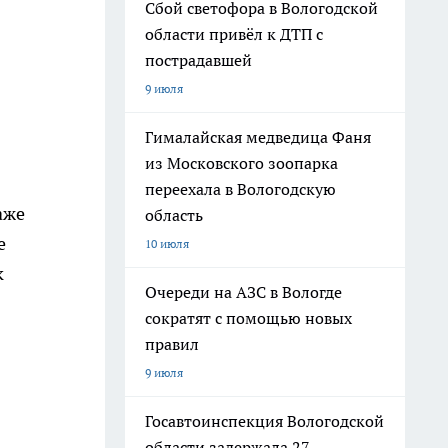
Сбой светофора в Вологодской
области привёл к ДТП с
пострадавшей
9 июля
Гималайская медведица Фаня
из Московского зоопарка
переехала в Вологодскую
аже
область
е
10 июля
к
Очереди на АЗС в Вологде
сократят с помощью новых
правил
9 июля
Госавтоинспекция Вологодской
области задержала 27