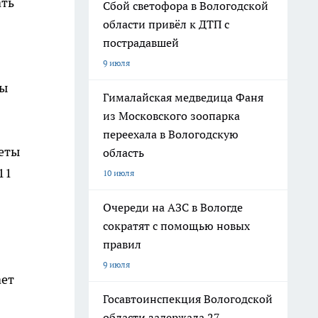
ать
Сбой светофора в Вологодской
области привёл к ДТП с
пострадавшей
9 июля
ны
Гималайская медведица Фаня
из Московского зоопарка
переехала в Вологодскую
леты
область
11
10 июля
Очереди на АЗС в Вологде
сократят с помощью новых
правил
9 июля
ает
Госавтоинспекция Вологодской
области задержала 27