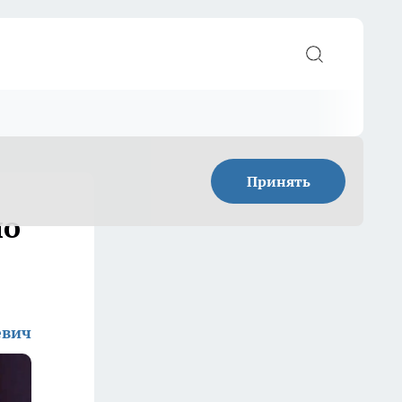
Принять
по
евич