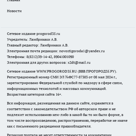
Новости
Сетевое издание
progorod35.r
u
Учредитель: Ламбринаки А.В.
Главный редактор: Ламбринаки А.В.
Электронная почта редакции:
novostigoroda1@yandex.ru
Телефоны: 8(8212)39-14-42, 89041001090
Электронная для других вопросов: x2dt@mail.ru
Сетевое издание WWW.PROGOROD35.RU (ВВВ.ПРОГОРОД35.РУ).
Регистрационный номер СМИ ЭЛ №ФС77-87303 от 08 мая 2024 г.,
зарегистрировано Федеральной службой по надзору в сфере связи,
информационных технологий и массовых коммуникаций.
Возрастная категория сайта 16+.
Вся информация, размещенная на данном сайте, охраняется в
соответствии с законодательством РФ об авторском праве и не
подлежит использованию кем-либо в какой бы то ни было форме, в
том числе воспроизведению, распространению, переработке не иначе
как с письменного разрешения правообладателя.
Редакция портала не несет ответственности за комментарии