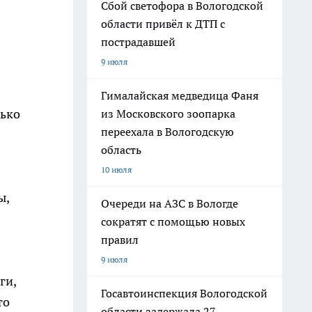
Сбой светофора в Вологодской
области привёл к ДТП с
пострадавшей
9 июля
Гималайская медведица Фаня
лько
из Московского зоопарка
переехала в Вологодскую
область
10 июля
ы,
Очереди на АЗС в Вологде
сократят с помощью новых
правил
9 июля
ги,
Госавтоинспекция Вологодской
то
области задержала 27