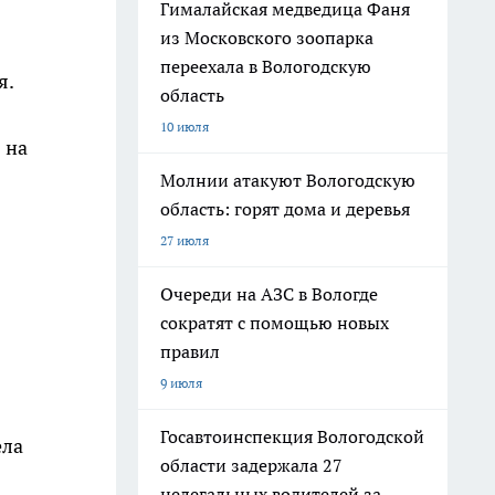
Гималайская медведица Фаня
из Московского зоопарка
переехала в Вологодскую
я.
область
10 июля
 на
Молнии атакуют Вологодскую
область: горят дома и деревья
27 июля
Очереди на АЗС в Вологде
сократят с помощью новых
правил
9 июля
Госавтоинспекция Вологодской
ела
области задержала 27
нелегальных водителей за