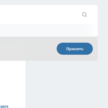
Принять
евич