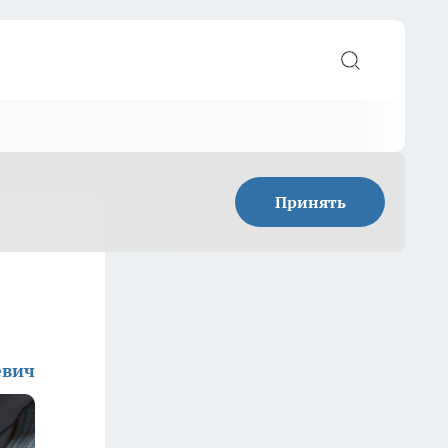
Принять
евич