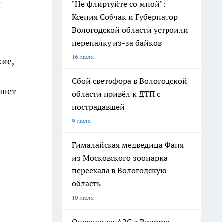
о
"Не флиртуйте со мной":
Ксения Собчак и Губернатор
Вологодской области устроили
перепалку из-за байков
16 июля
кие,
Сбой светофора в Вологодской
ишет
области привёл к ДТП с
пострадавшей
9 июля
Гималайская медведица Фаня
из Московского зоопарка
переехала в Вологодскую
область
10 июля
Очереди на АЗС в Вологде