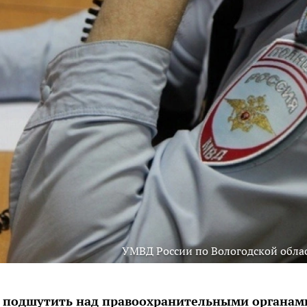
УМВД России по Вологодской обла
л подшутить над правоохранительными органам