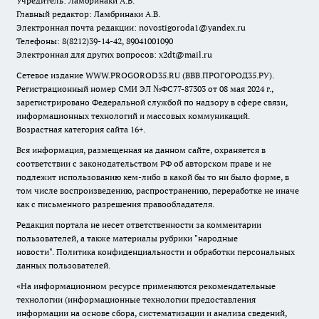
Учредитель: Ламбринаки А.В.
Главный редактор: Ламбринаки А.В.
Электронная почта редакции:
novostigoroda1@yandex.ru
Телефоны: 8(8212)39-14-42, 89041001090
Электронная для других вопросов: x2dt@mail.ru
Сетевое издание WWW.PROGOROD35.RU (ВВВ.ПРОГОРОД35.РУ).
Регистрационный номер СМИ ЭЛ №ФС77-87303 от 08 мая 2024 г.,
зарегистрировано Федеральной службой по надзору в сфере связи,
информационных технологий и массовых коммуникаций.
Возрастная категория сайта 16+.
Вся информация, размещенная на данном сайте, охраняется в
соответствии с законодательством РФ об авторском праве и не
подлежит использованию кем-либо в какой бы то ни было форме, в
том числе воспроизведению, распространению, переработке не иначе
как с письменного разрешения правообладателя.
Редакция портала не несет ответственности за комментарии
пользователей, а также материалы рубрики "народные
новости".
Политика конфиденциальности и обработки персональных
данных пользователей
.
«На информационном ресурсе применяются рекомендательные
технологии (информационные технологии предоставления
информации на основе сбора, систематизации и анализа сведений,