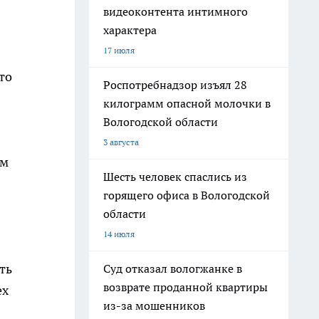
видеоконтента интимного
характера
17 июля
то
Роспотребнадзор изъял 28
килограмм опасной молочки в
Вологодской области
3 августа
ем
Шесть человек спаслись из
горящего офиса в Вологодской
области
14 июля
ть
Суд отказал вологжанке в
возврате проданной квартиры
ех
из-за мошенников