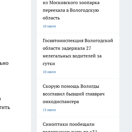
из Московского зоопарка
переехала в Вологодскую
область
10 июля
Госавтоинспекция Вологодской
области задержала 27
нелегальных водителей за
льно
сутки
10 июля
Скорую помощь Вологды
возглавил бывший главврач
а
онкодиспансера
тить
13 июля
Синоптики пообещали
вологжанам жару до +31