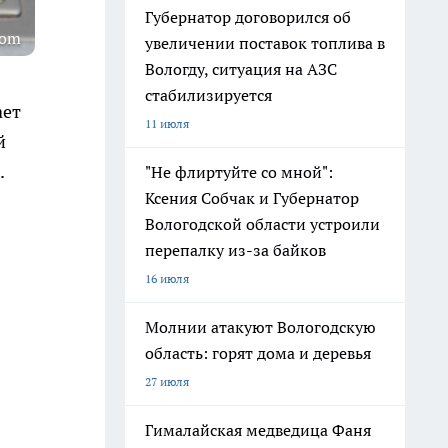
Губернатор договорился об
com
увеличении поставок топлива в
Вологду, ситуация на АЗС
стабилизируется
ает
11 июля
й
.
"Не флиртуйте со мной":
Ксения Собчак и Губернатор
Вологодской области устроили
перепалку из-за байков
16 июля
Молнии атакуют Вологодскую
область: горят дома и деревья
27 июля
Гималайская медведица Фаня