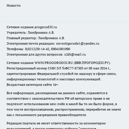
Новости
Сетевое издание
progorod35.r
u
Учредитель: Ламбринаки А.В.
Главный редактор: Ламбринаки А.В.
Электронная почта редакции:
novostigoroda1@yandex.ru
Телефоны: 8(8212)39-14-42, 89041001090
Электронная для других вопросов: x2dt@mail.ru
Сетевое издание WWW.PROGOROD35.RU (ВВВ.ПРОГОРОД35.РУ).
Регистрационный номер СМИ ЭЛ №ФС77-87303 от 08 мая 2024 г.,
зарегистрировано Федеральной службой по надзору в сфере связи,
информационных технологий и массовых коммуникаций.
Возрастная категория сайта 16+.
Вся информация, размещенная на данном сайте, охраняется в
соответствии с законодательством РФ об авторском праве и не
подлежит использованию кем-либо в какой бы то ни было форме, в
том числе воспроизведению, распространению, переработке не иначе
как с письменного разрешения правообладателя.
Редакция портала не несет ответственности за комментарии
пользователей, а также материалы рубрики "народные