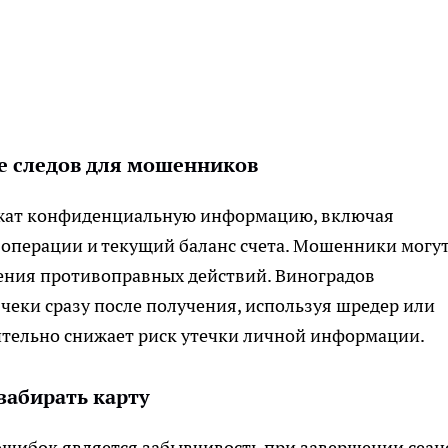
те следов для мошенников
ржат конфиденциальную информацию, включая
 операции и текущий баланс счета. Мошенники могу
шения противоправных действий. Виноградов
чеки сразу после получения, используя шредер или
чительно снижает риск утечки личной информации.
забирать карту
ошибок является забывчивость при завершении сеанс