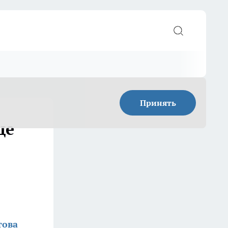
Принять
ще
това