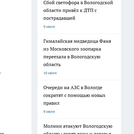
Сбой светофора в Вологодской
области привёл к ДТП с
пострадавшей
9 июля
Гималайская медведица Фаня
из Московского зоопарка
переехала в Вологодскую
область
т
10 июля
Очереди на АЗС в Вологде
сократят с помощью новых
правил
9 июля
Молнии атакуют Вологодскую
а.
область: горят дома и деревья