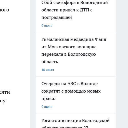
Сбой светофора в Вологодской
ного
области привёл к ДТП с
пострадавшей
9 июля
Гималайская медведица Фаня
из Московского зоопарка
переехала в Вологодскую
область
10 июля
Очереди на АЗС в Вологде
сократят с помощью новых
сяти
правил
ону
9 июля
Госавтоинспекция Вологодской
области задержала 27