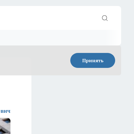
Принять
евич