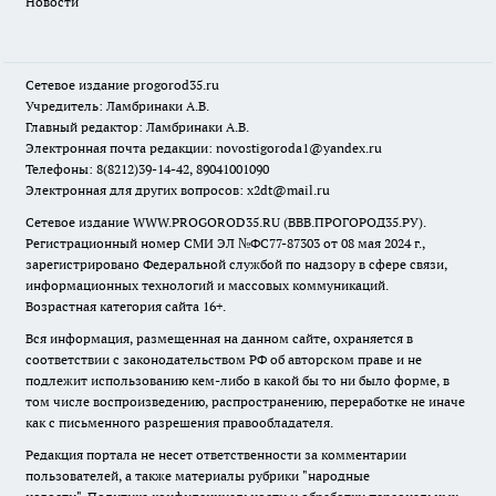
Новости
Сетевое издание
progorod35.r
u
Учредитель: Ламбринаки А.В.
Главный редактор: Ламбринаки А.В.
Электронная почта редакции:
novostigoroda1@yandex.ru
Телефоны: 8(8212)39-14-42, 89041001090
Электронная для других вопросов: x2dt@mail.ru
Сетевое издание WWW.PROGOROD35.RU (ВВВ.ПРОГОРОД35.РУ).
Регистрационный номер СМИ ЭЛ №ФС77-87303 от 08 мая 2024 г.,
зарегистрировано Федеральной службой по надзору в сфере связи,
информационных технологий и массовых коммуникаций.
Возрастная категория сайта 16+.
Вся информация, размещенная на данном сайте, охраняется в
соответствии с законодательством РФ об авторском праве и не
подлежит использованию кем-либо в какой бы то ни было форме, в
том числе воспроизведению, распространению, переработке не иначе
как с письменного разрешения правообладателя.
Редакция портала не несет ответственности за комментарии
пользователей, а также материалы рубрики "народные