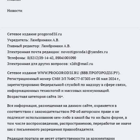
Новости
Сетевое издание
progorod35.r
u
Учредитель: Ламбринаки А.В.
Главный редактор: Ламбринаки А.В.
Электронная почта редакции:
novostigoroda1@yandex.ru
Телефоны: 8(8212)39-14-42, 89041001090
Электронная для других вопросов: x2dt@mail.ru
Сетевое издание WWW.PROGOROD35.RU (ВВВ.ПРОГОРОД35.РУ).
Регистрационный номер СМИ ЭЛ №ФС77-87303 от 08 мая 2024 г.,
зарегистрировано Федеральной службой по надзору в сфере связи,
информационных технологий и массовых коммуникаций.
Возрастная категория сайта 16+.
Вся информация, размещенная на данном сайте, охраняется в
соответствии с законодательством РФ об авторском праве и не
подлежит использованию кем-либо в какой бы то ни было форме, в
том числе воспроизведению, распространению, переработке не иначе
как с письменного разрешения правообладателя.
Редакция портала не несет ответственности за комментарии