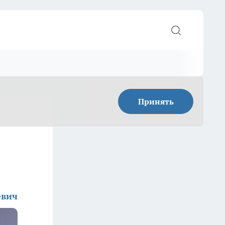
Принять
евич