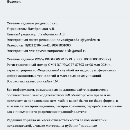
Новости
Сетевое издание
progorod35.r
u
Учредитель: Ламбринаки А.В.
Главный редактор: Ламбринаки А.В.
Электронная почта редакции:
novostigoroda1@yandex.ru
Телефоны: 8(8212)39-14-42, 89041001090
Электронная для других вопросов: x2dt@mail.ru
Сетевое издание WWW.PROGOROD35.RU (ВВВ.ПРОГОРОД35.РУ).
Регистрационный номер СМИ ЭЛ №ФС77-87303 от 08 мая 2024 г.,
зарегистрировано Федеральной службой по надзору в сфере связи,
информационных технологий и массовых коммуникаций.
Возрастная категория сайта 16+.
Вся информация, размещенная на данном сайте, охраняется в
соответствии с законодательством РФ об авторском праве и не
подлежит использованию кем-либо в какой бы то ни было форме, в
том числе воспроизведению, распространению, переработке не иначе
как с письменного разрешения правообладателя.
Редакция портала не несет ответственности за комментарии
пользователей, а также материалы рубрики "народные