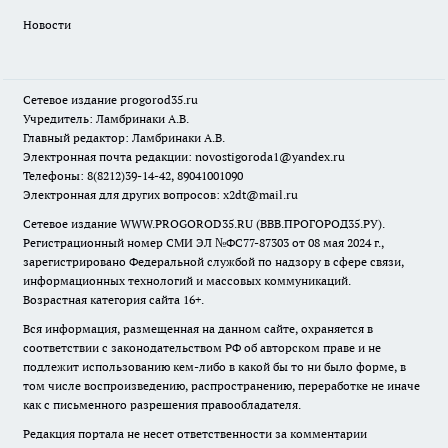
Новости
Сетевое издание
progorod35.r
u
Учредитель: Ламбринаки А.В.
Главный редактор: Ламбринаки А.В.
Электронная почта редакции:
novostigoroda1@yandex.ru
Телефоны: 8(8212)39-14-42, 89041001090
Электронная для других вопросов: x2dt@mail.ru
Сетевое издание WWW.PROGOROD35.RU (ВВВ.ПРОГОРОД35.РУ).
Регистрационный номер СМИ ЭЛ №ФС77-87303 от 08 мая 2024 г.,
зарегистрировано Федеральной службой по надзору в сфере связи,
информационных технологий и массовых коммуникаций.
Возрастная категория сайта 16+.
Вся информация, размещенная на данном сайте, охраняется в
соответствии с законодательством РФ об авторском праве и не
подлежит использованию кем-либо в какой бы то ни было форме, в
том числе воспроизведению, распространению, переработке не иначе
как с письменного разрешения правообладателя.
Редакция портала не несет ответственности за комментарии