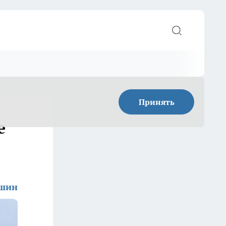
Принять
е
ишин