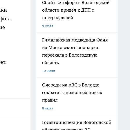
Сбой светофора в Вологодской
ики
области привёл к ДТП с
пострадавшей
фов.
9 июля
ие
Гималайская медведица Фаня
из Московского зоопарка
переехала в Вологодскую
ет.
область
10 июля
Очереди на АЗС в Вологде
сократят с помощью новых
правил
9 июля
Госавтоинспекция Вологодской
области задержала 27