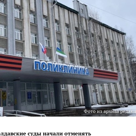
Фото из архива редак
лдавские суды начали отменять