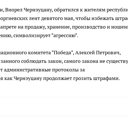
, Виорел Чернэуцану, обратился к жителям республ
еоргиевских лент девятого мая, чтобы избежать штра
апрете на продажу, хранение, производство и ношен
ению, символизирует "агрессию".
ационного комитета "Победа", Алексей Петрович,
язанного соблюдать закон, самого закона не существу
ют административные протоколы за
мя как Чернэуцану продолжает грозить штрафами.