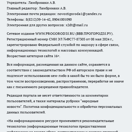
Учредитель: Ламбринаки А.В.
Главный редактор: Ламбринаки А.В.
Электронная почта редакции:
novostigoroda1@yandex.ru
Телефоны: 8(8212)39-14-42, 89041001090
Электронная для других вопросов: x2dt@mail.ru
Сетевое издание WWW.PROGOROD35.RU (ВВВ.ПРОГОРОД35.РУ).
Регистрационный номер СМИ ЭЛ №ФС77-87303 от 08 мая 2024 г.,
зарегистрировано Федеральной службой по надзору в сфере связи,
информационных технологий и массовых коммуникаций.
Возрастная категория сайта 16+.
Вся информация, размещенная на данном сайте, охраняется в
соответствии с законодательством РФ об авторском праве и не
подлежит использованию кем-либо в какой бы то ни было форме, в
том числе воспроизведению, распространению, переработке не иначе
как с письменного разрешения правообладателя.
Редакция портала не несет ответственности за комментарии
пользователей, а также материалы рубрики "народные
новости".
Политика конфиденциальности и обработки персональных
данных пользователей
.
«На информационном ресурсе применяются рекомендательные
технологии (информационные технологии предоставления
информации на основе сбора, систематизации и анализа сведений,