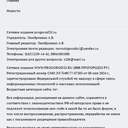
Главная
Новости
Сетевое издание
progorod35.r
u
Учредитель: Ламбринаки А.В.
Главный редактор: Ламбринаки А.В.
Электронная почта редакции:
novostigoroda1@yandex.ru
Телефоны: 8(8212)39-14-42, 89041001090
Электронная для других вопросов: x2dt@mail.ru
Сетевое издание WWW.PROGOROD35.RU (ВВВ.ПРОГОРОД35.РУ).
Регистрационный номер СМИ ЭЛ №ФС77-87303 от 08 мая 2024 г.,
зарегистрировано Федеральной службой по надзору в сфере связи,
информационных технологий и массовых коммуникаций.
Возрастная категория сайта 16+.
Вся информация, размещенная на данном сайте, охраняется в
соответствии с законодательством РФ об авторском праве и не
подлежит использованию кем-либо в какой бы то ни было форме, в
том числе воспроизведению, распространению, переработке не иначе
как с письменного разрешения правообладателя.
Редакция портала не несет ответственности за комментарии