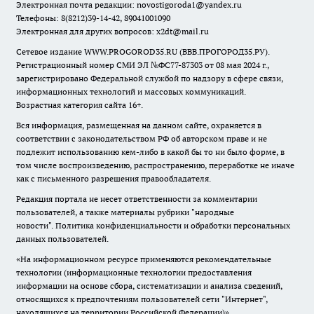
Электронная почта редакции:
novostigoroda1@yandex.ru
Телефоны: 8(8212)39-14-42, 89041001090
Электронная для других вопросов: x2dt@mail.ru
Сетевое издание WWW.PROGOROD35.RU (ВВВ.ПРОГОРОД35.РУ).
Регистрационный номер СМИ ЭЛ №ФС77-87303 от 08 мая 2024 г.,
зарегистрировано Федеральной службой по надзору в сфере связи,
информационных технологий и массовых коммуникаций.
Возрастная категория сайта 16+.
Вся информация, размещенная на данном сайте, охраняется в
соответствии с законодательством РФ об авторском праве и не
подлежит использованию кем-либо в какой бы то ни было форме, в
том числе воспроизведению, распространению, переработке не иначе
как с письменного разрешения правообладателя.
Редакция портала не несет ответственности за комментарии
пользователей, а также материалы рубрики "народные
новости".
Политика конфиденциальности и обработки персональных
данных пользователей
.
«На информационном ресурсе применяются рекомендательные
технологии (информационные технологии предоставления
информации на основе сбора, систематизации и анализа сведений,
относящихся к предпочтениям пользователей сети "Интернет",
находящихся на территории Российской Федерации)».