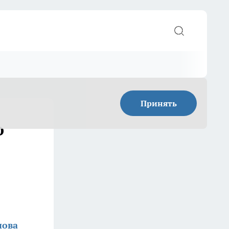
Принять
о
нова