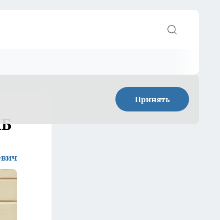
Принять
КБ
евич