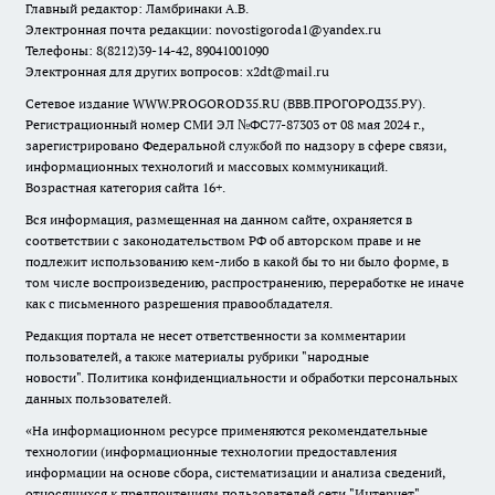
Главный редактор: Ламбринаки А.В.
Электронная почта редакции:
novostigoroda1@yandex.ru
Телефоны: 8(8212)39-14-42, 89041001090
Электронная для других вопросов: x2dt@mail.ru
Сетевое издание WWW.PROGOROD35.RU (ВВВ.ПРОГОРОД35.РУ).
Регистрационный номер СМИ ЭЛ №ФС77-87303 от 08 мая 2024 г.,
зарегистрировано Федеральной службой по надзору в сфере связи,
информационных технологий и массовых коммуникаций.
Возрастная категория сайта 16+.
Вся информация, размещенная на данном сайте, охраняется в
соответствии с законодательством РФ об авторском праве и не
подлежит использованию кем-либо в какой бы то ни было форме, в
том числе воспроизведению, распространению, переработке не иначе
как с письменного разрешения правообладателя.
Редакция портала не несет ответственности за комментарии
пользователей, а также материалы рубрики "народные
новости".
Политика конфиденциальности и обработки персональных
данных пользователей
.
«На информационном ресурсе применяются рекомендательные
технологии (информационные технологии предоставления
информации на основе сбора, систематизации и анализа сведений,
относящихся к предпочтениям пользователей сети "Интернет",