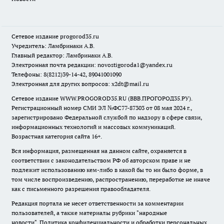
Сетевое издание
progorod35.r
u
Учредитель: Ламбринаки А.В.
Главный редактор: Ламбринаки А.В.
Электронная почта редакции:
novostigoroda1@yandex.ru
Телефоны: 8(8212)39-14-42, 89041001090
Электронная для других вопросов: x2dt@mail.ru
Сетевое издание WWW.PROGOROD35.RU (ВВВ.ПРОГОРОД35.РУ).
Регистрационный номер СМИ ЭЛ №ФС77-87303 от 08 мая 2024 г.,
зарегистрировано Федеральной службой по надзору в сфере связи,
информационных технологий и массовых коммуникаций.
Возрастная категория сайта 16+.
Вся информация, размещенная на данном сайте, охраняется в
соответствии с законодательством РФ об авторском праве и не
подлежит использованию кем-либо в какой бы то ни было форме, в
том числе воспроизведению, распространению, переработке не иначе
как с письменного разрешения правообладателя.
Редакция портала не несет ответственности за комментарии
пользователей, а также материалы рубрики "народные
новости".
Политика конфиденциальности и обработки персональных