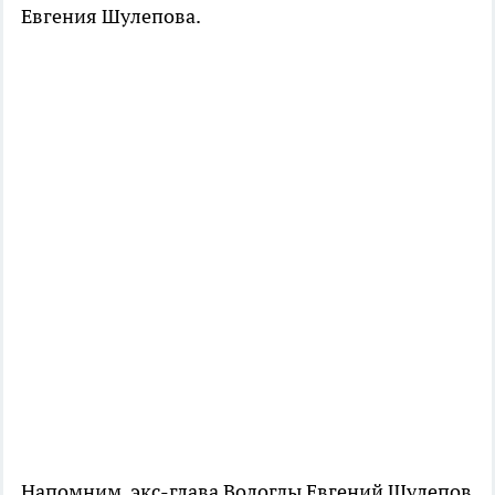
Евгения Шулепова.
Напомним, экс-глава Вологды Евгений Шулепов