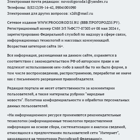
Электронная почта редакции:
novostigoroda1@yandex.ru
Телефоны: 8(8212)39-14-42, 89041001090
Электронная для других вопросов: x2dt@mail.ru
Сетевое издание WWW.PROGOROD35.RU (ВВВ.ПРОГОРОД35.РУ).
Регистрационный номер СМИ ЭЛ №ФС77-87303 от 08 мая 2024 г.,
зарегистрировано Федеральной службой по надзору в сфере связи,
информационных технологий и массовых коммуникаций.
Возрастная категория сайта 16+.
Вся информация, размещенная на данном сайте, охраняется в
соответствии с законодательством РФ об авторском праве и не
подлежит использованию кем-либо в какой бы то ни было форме, в
том числе воспроизведению, распространению, переработке не иначе
как с письменного разрешения правообладателя.
Редакция портала не несет ответственности за комментарии
пользователей, а также материалы рубрики "народные
новости".
Политика конфиденциальности и обработки персональных
данных пользователей
.
«На информационном ресурсе применяются рекомендательные
технологии (информационные технологии предоставления
информации на основе сбора, систематизации и анализа сведений,
относящихся к предпочтениям пользователей сети "Интернет",
находящихся на территории Российской Федерации)».