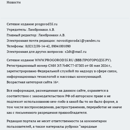
Новости
Сетевое издание
progorod35.r
u
Учредитель: Ламбринаки А.В.
Главный редактор: Ламбринаки А.В.
Электронная почта редакции:
novostigoroda1@yandex.ru
Телефоны: 8(8212)39-14-42, 89041001090
Электронная для других вопросов: x2dt@mail.ru
Сетевое издание WWW.PROGOROD35.RU (ВВВ.ПРОГОРОД35.РУ).
Регистрационный номер СМИ ЭЛ №ФС77-87303 от 08 мая 2024 г.,
зарегистрировано Федеральной службой по надзору в сфере связи,
информационных технологий и массовых коммуникаций.
Возрастная категория сайта 16+.
Вся информация, размещенная на данном сайте, охраняется в
соответствии с законодательством РФ об авторском праве и не
подлежит использованию кем-либо в какой бы то ни было форме, в
том числе воспроизведению, распространению, переработке не иначе
как с письменного разрешения правообладателя.
Редакция портала не несет ответственности за комментарии
пользователей, а также материалы рубрики "народные